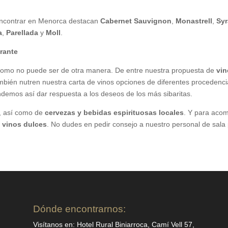
encontrar en Menorca destacan
Cabernet Sauvignon
,
Monastrell
,
Sy
a
,
Parellada
y
Moll
.
urante
 como no puede ser de otra manera. De entre nuestra propuesta de
vin
mbién nutren nuestra carta de vinos opciones de diferentes procedenc
endemos así dar respuesta a los deseos de los más sibaritas.
, así como de
cervezas y bebidas espirituosas locales
. Y para acom
 vinos dulces
. No dudes en pedir consejo a nuestro personal de sala 
Dónde encontrarnos:
Visítanos en: Hotel Rural Biniarroca, Camí Vell 57,