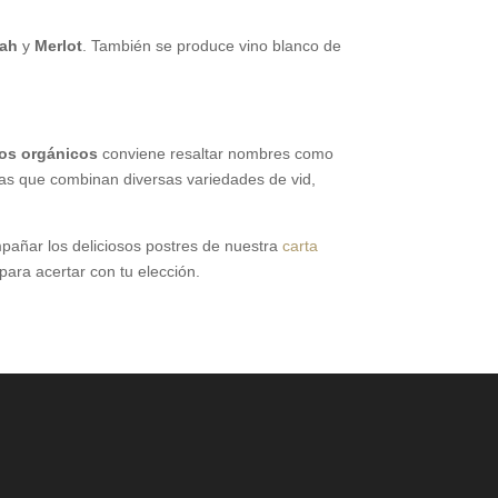
rah
y
Merlot
. También se produce vino blanco de
os orgánicos
conviene resaltar nombres como
ias que combinan diversas variedades de vid,
pañar los deliciosos postres de nuestra
carta
para acertar con tu elección.