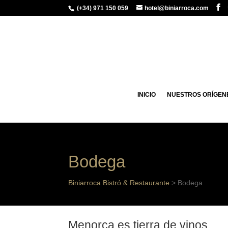
(+34) 971 150 059
hotel@biniarroca.com
INICIO
NUESTROS ORÍGEN
Bodega
Biniarroca Bistró & Restaurante
>
Bodega
Menorca es tierra de vinos